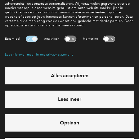
11 van 14
Interesse? Meld je dan snel aan
Hiermee blijf je op de hoogte van het belangrijkste nieuws en
eventuele projecten
Ja, ik wil mij aanmelden
Heb je een vraag en wil je direct antwoord? Bel ons op
088 -
71 22 833
6 dagen per week beschikbaar (behalve tijdens
feestdagen)