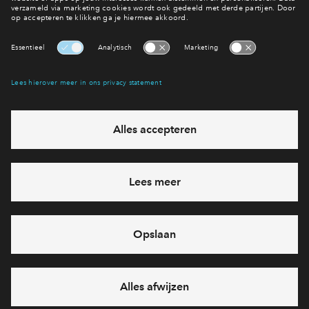
Interesse? Meld je dan snel aan
Hiermee blijf je op de hoogte van het belangrijkste nieuws en
eventuele projecten
Ja, ik wil mij aanmelden
Heb je een vraag en wil je direct antwoord? Bel ons op
088 -
71 22 833
6 dagen per week beschikbaar (behalve tijdens
feestdagen)
vandaag van
10:00 - 13:00 uur