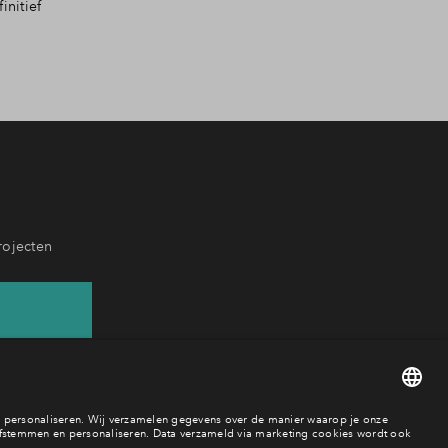
rojecten
833