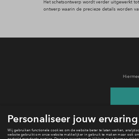
Het schetsontwerp wordt verder uitgewerkt tot 
details zijn uitgewerkt, wordt de verkooppr
ontwerp waarin de precieze details worden va
Hiermee
He