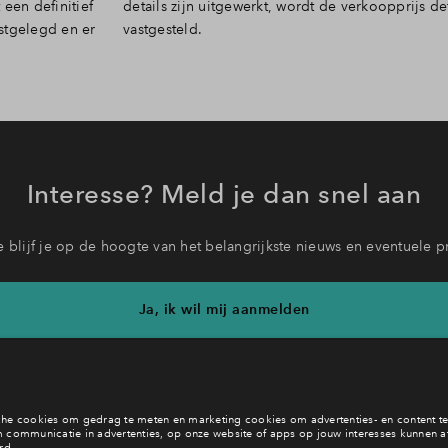
een definitief
ijs definitief
stgelegd en er
vastgesteld.
Interesse? Meld je dan snel aan
 blijf je op de hoogte van het belangrijkste nieuws en eventuele p
Ja, ik wil mij aanmelden
b je een vraag en wil je direct antwoord? Bel ons op
088 - 71 22 
6 dagen per week beschikbaar (behalve tijdens feestdagen)