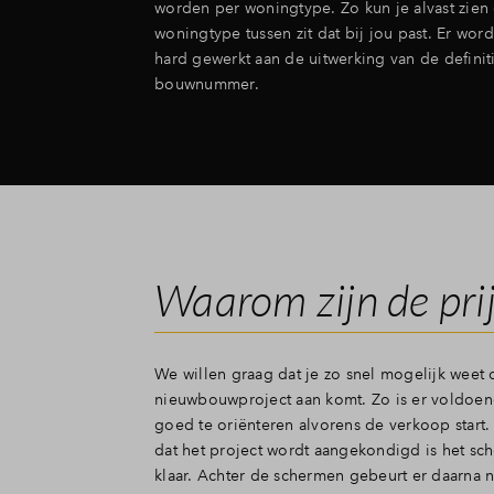
worden per woningtype. Zo kun je alvast zien 
woningtype tussen zit dat bij jou past. Er wor
hard gewerkt aan de uitwerking van de definit
bouwnummer.
Waarom zijn de pri
We willen graag dat je zo snel mogelijk weet 
worden afspraken gemaakt met de aannemer. 
nieuwbouwproject aan komt. Zo is er voldoen
vooraf een zo goed mogelijke inschatting maken,
goed te oriënteren alvorens de verkoop star
dat bijvoorbeeld de waarde van de woning ge
dat het project wordt aangekondigd is het sc
verandert of dat er een andere aanleiding is o
klaar. Achter de schermen gebeurt er daarna n
aan te passen. Op het moment dat de verkoop 