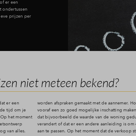
of er een
dt ondertussen
ieve prijzen per
jzen niet meteen bekend?
dat er een
Hoewel we
de tijd om je
 kan het zijn
t. Op het moment
durende de tijd
hetsontwerp
m de prijzen
og van alles.
start en alle