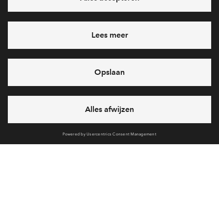
Ja, ik wil mij aanmelden
Heb je een vraag en wil je direct antwoord? Bel ons op
088 -
71 22 833
6 dagen per week beschikbaar (behalve tijdens
feestdagen)
vandaag van
09:00 - 18:00 uur
via chat en telefoon
Cookies
Over BPD
Disclaimer
Privacy statement