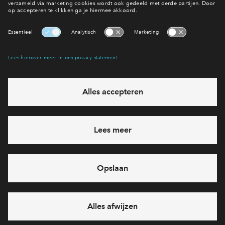
2
woningtypes
verkocht
Jonge Kreek
De Blauwe Kreken fase 7
verkocht
Kreek
De Blauwe Kreken fase 7