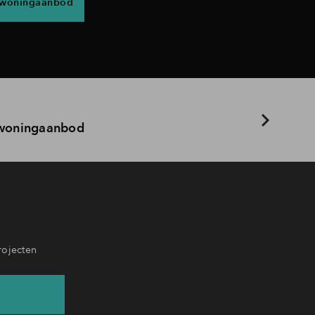
 woningaanbod
 woningaanbod
rojecten