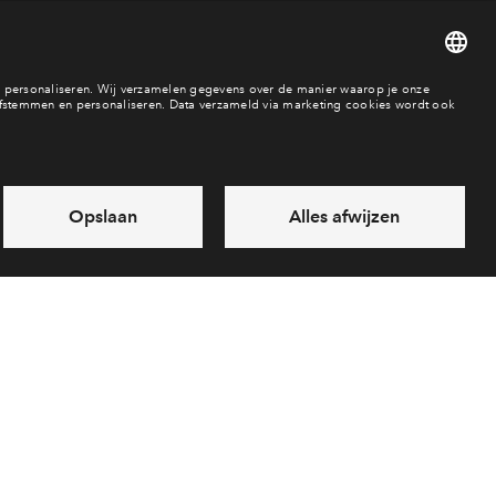
833
es
Over BPD
Disclaimer
Privacy statement
Klachten