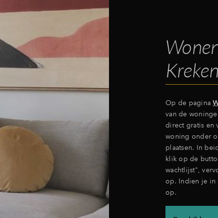
Wonen
Kreken
Op de pagina
W
van de woningen
direct gratis en
woning onder opt
plaatsen. In bei
klik op de butt
wachtlijst", ver
op. Indien je i
op.