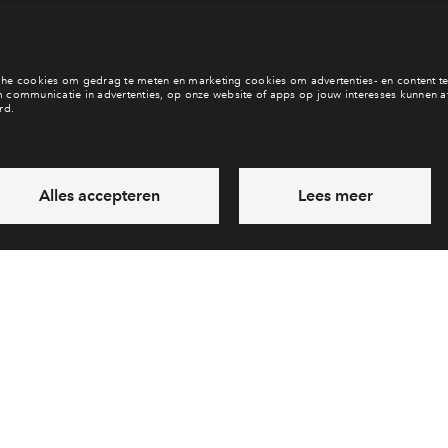
b je een vraag en wil je direct antwoord? Bel ons op
088 - 71 22 
6 dagen per week beschikbaar (behalve tijdens feestdagen)
vandaag van
09:00 - 18:00 uur
via chat en telefoon
Laat een bericht achter
Veelgestelde vragen
Cooki