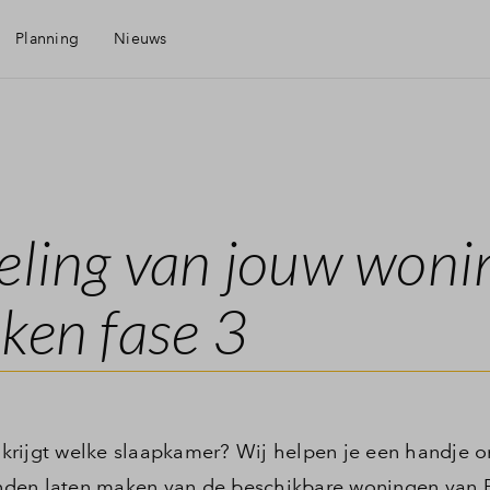
Planning
Nieuws
eling van jouw woni
ken fase 3
krijgt welke slaapkamer? Wij helpen je een handje o
nden laten maken van de beschikbare woningen van 