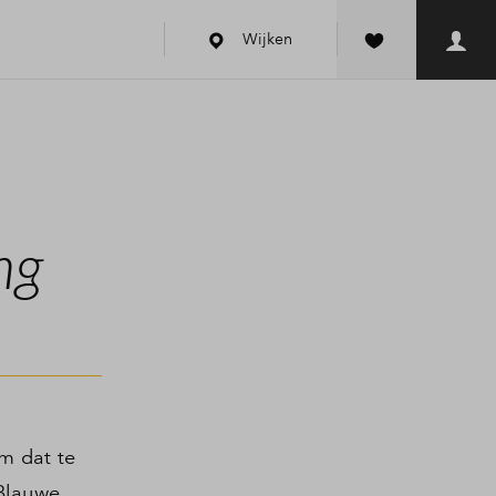
Wijken
ng
m dat te
Blauwe