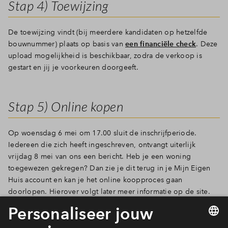
Stap 4) Toewijzing
De toewijzing vindt (bij meerdere kandidaten op hetzelfde
bouwnummer) plaats op basis van
een financiële check
. Deze
upload mogelijkheid is beschikbaar, zodra de verkoop is
gestart en jij je voorkeuren doorgeeft.
Stap 5) Online kopen
Op woensdag 6 mei om 17.00 sluit de inschrijfperiode.
Iedereen die zich heeft ingeschreven, ontvangt uiterlijk
vrijdag 8 mei van ons een bericht.
Heb je een woning
toegewezen gekregen? Dan zie je dit terug in je Mijn Eigen
Huis account en kan je het online koopproces gaan
doorlopen. Hierover volgt later meer informatie op de site.
Als je geen woning toegewezen hebt gekregen, zie je dit in
jouw Mijn Eigen Huis-account. Je ontvangt daarnaast een mail