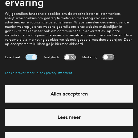
en je wordt dan automatisch op de reservelijst geplaatst.
Bekijk het woningaanbod
Interesse? Meld je dan snel aan
Hiermee blijf je op de hoogte van het belangrijkste nieuws en
eventuele projecten
Ja, ik wil mij aanmelden
Heb je een vraag en wil je direct antwoord? Bel ons op
088 -
71 22 833
6 dagen per week beschikbaar (behalve tijdens